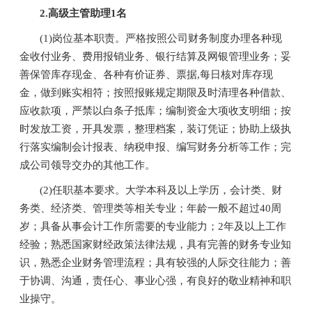
2.高级主管助理1名
(1)岗位基本职责。严格按照公司财务制度办理各种现
金收付业务、费用报销业务、银行结算及网银管理业务；妥
善保管库存现金、各种有价证券、票据,每日核对库存现
金，做到账实相符；按照报账规定期限及时清理各种借款、
应收款项，严禁以白条子抵库；编制资金大项收支明细；按
时发放工资，开具发票，整理档案，装订凭证；协助上级执
行落实编制会计报表、纳税申报、编写财务分析等工作；完
成公司领导交办的其他工作。
(2)任职基本要求。大学本科及以上学历，会计类、财
务类、经济类、管理类等相关专业；年龄一般不超过40周
岁；具备从事会计工作所需要的专业能力；2年及以上工作
经验；熟悉国家财经政策法律法规，具有完善的财务专业知
识，熟悉企业财务管理流程；具有较强的人际交往能力；善
于协调、沟通，责任心、事业心强，有良好的敬业精神和职
业操守。